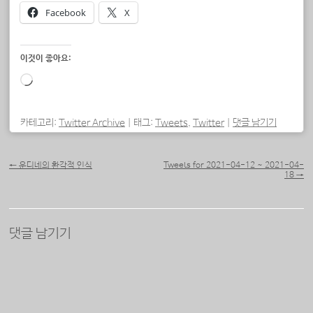
Facebook
X
이것이 좋아요:
로
드
중...
카테고리:
Twitter Archive
|
태그:
Tweets
,
Twitter
|
댓글 남기기
포스트 내비게이션
←
운디네의 환각적 인식
Tweets for 2021-04-12 ~ 2021-04-
18
→
댓글 남기기