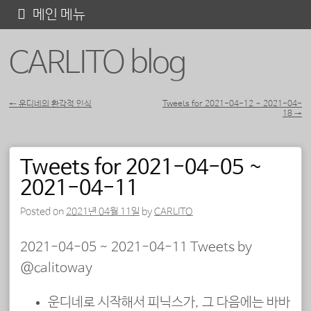
콘
메인 메뉴
텐
CARLITO blog
츠
로
바
←
운디네의 환각적 인식
Tweets for 2021-04-12 ~ 2021-04-
18
→
포스트 내비게이션
로
가
Tweets for 2021-04-05 ~
기
2021-04-11
Posted on
2021년 04월 11일
by
CARLITO
2021-04-05 ~ 2021-04-11 Tweets by
@calitoway
운디네로 시작해서 피닉스가, 그 다음에는 바바