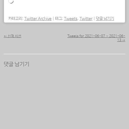
로
드
중...
카테고리:
Twitter Archive
|
태그:
Tweets
,
Twitter
|
댓글 남기기
포스트 내비게이션
←
신적 시선
Tweets for 2021-06-07 ~ 2021-06-
13
→
댓글 남기기