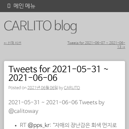
콘
메인 메뉴
텐
CARLITO blog
츠
로
바
←
신적 시선
Tweets for 2021-06-07 ~ 2021-06-
13
→
포스트 내비게이션
로
가
Tweets for 2021-05-31 ~
기
2021-06-06
Posted on
2021년 06월 06일
by
CARLITO
2021-05-31 ~ 2021-06-06 Tweets by
@calitoway
RT
@pps_kr
: “자매의 장난감은 회색 먼지로