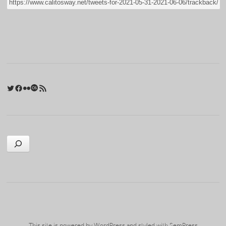
Twitter
Facebook
Flickr
Last.fm
RSS 피드
검색
This site is powered by
WordPress
and styled with
SemPress