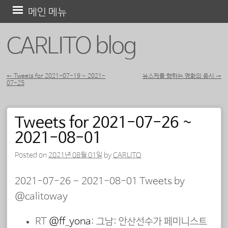
콘
메인 메뉴
텐
CARLITO blog
츠
로
바
←
Tweets for 2021-07-19 ~ 2021-
유스케를 향하는 영화의 응시
→
07-25
포스트 내비게이션
로
가
Tweets for 2021-07-26 ~
기
2021-08-01
Posted on
2021년 08월 01일
by
CARLITO
2021-07-26 ~ 2021-08-01 Tweets by
@calitoway
RT
@ff_yona
: 그남: 안산선수가 페미니스트