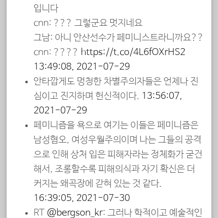
입니다
cnn: ??? 그렇군요 멋지네요
그남: 아니 안산선수가 페미니스트라니까요??
cnn: ????
https://t.co/4L6fOXrHS2
13:49:08, 2021-07-29
안타깝게도 멍청한 차별주의자들은 언제나 진
심이고 진지하며 헌신적이다.
13:56:07,
2021-07-29
페미니즘을 욕으로 여기는 이들은 페미니즘은
남성혐오, 여성우월주의이며 나는 그들의 공격
으로 인해 상처 입은 피해자라는 정체화가 굳건
해서, 조롱할수록 피해의식과 자기 확신은 더
커지는 왜곡장에 갇혀 있는 것 같다.
16:39:05, 2021-07-30
RT
@bergson_kr
: 그러나 학적이고 예술적인