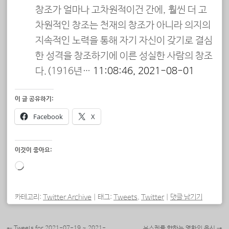
창조가 얼마나 고차원적이건 간에, 훨씬 더 고
차원적인 창조는 천재의 창조가 아니라 의지의
지속적인 노력을 통해 자기 자신이 갖기로 결심
한 성격을 창조하기에 이른 성실한 사람의 창조
다.(1916년…
11:08:46, 2021-08-01
이 글 공유하기:
Facebook
X
이것이 좋아요:
로
드
중...
카테고리:
Twitter Archive
|
태그:
Tweets
,
Twitter
|
댓글 남기기
포스트 내비게이션
←
Tweets for 2021-07-19 ~ 2021-
유스케를 향하는 영화의 응시
→