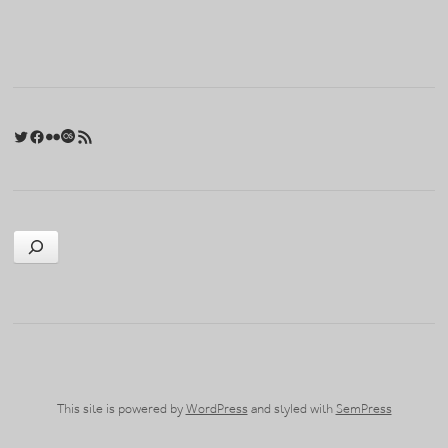
Twitter
Facebook
Flickr
Last.fm
RSS 피드
검색
This site is powered by
WordPress
and styled with
SemPress