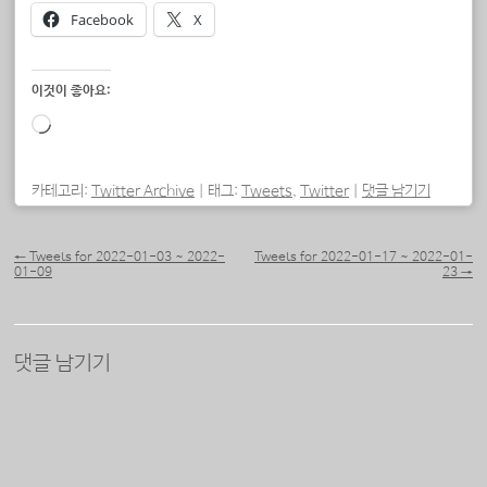
Facebook
X
이것이 좋아요:
로
드
중...
카테고리:
Twitter Archive
|
태그:
Tweets
,
Twitter
|
댓글 남기기
포스트 내비게이션
←
Tweets for 2022-01-03 ~ 2022-
Tweets for 2022-01-17 ~ 2022-01-
01-09
23
→
댓글 남기기