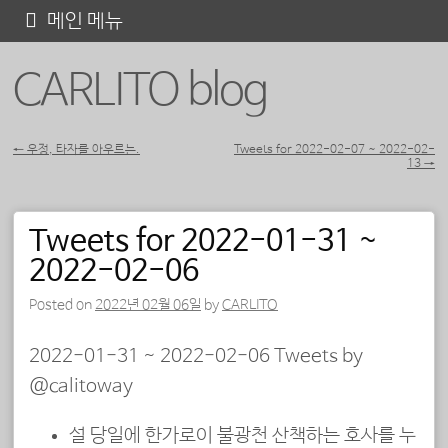
콘
메인 메뉴
텐
CARLITO blog
츠
로
바
←
우정, 타자를 아우르는.
Tweets for 2022-02-07 ~ 2022-02-
13
→
포스트 내비게이션
로
가
Tweets for 2022-01-31 ~
기
2022-02-06
Posted on
2022년 02월 06일
by
CARLITO
2022-01-31 ~ 2022-02-06 Tweets by
@calitoway
설 당일에 한가로이 불광천 산책하는 호사를 누