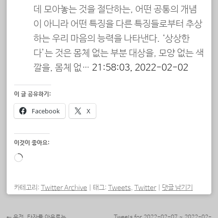
데 모아놓는 것을 절단하는, 어떤 공통의 개념
이 아니라 어떤 특징을 다른 특징들로부터 추상
하는 우리 마음의 능력을 나타낸다. ‘상상한
다’는 것은 몸체 없는 부분 대상을, 모양 없는 색
깔을, 몸체 없…
21:58:03, 2022-02-02
이 글 공유하기:
Facebook
X
이것이 좋아요:
로
드
중...
카테고리:
Twitter Archive
|
태그:
Tweets
,
Twitter
|
댓글 남기기
포스트 내비게이션
←
우정, 타자를 아우르는.
Tweets for 2022-02-07 ~ 2022-02-