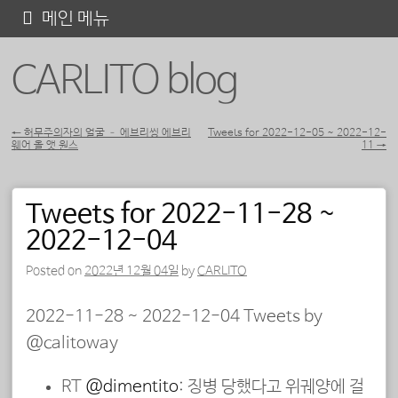
콘
메인 메뉴
텐
CARLITO blog
츠
로
바
←
허무주의자의 얼굴 – 에브리씽 에브리
Tweets for 2022-12-05 ~ 2022-12-
웨어 올 앳 원스
11
→
포스트 내비게이션
로
가
Tweets for 2022-11-28 ~
기
2022-12-04
Posted on
2022년 12월 04일
by
CARLITO
2022-11-28 ~ 2022-12-04 Tweets by
@calitoway
RT
@dimentito
: 징병 당했다고 위궤양에 걸