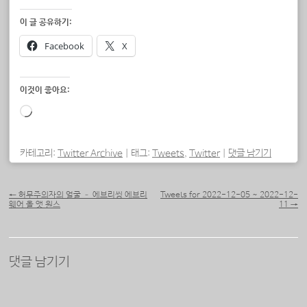
이 글 공유하기:
Facebook
X
이것이 좋아요:
로
드
중...
카테고리:
Twitter Archive
|
태그:
Tweets
,
Twitter
|
댓글 남기기
포스트 내비게이션
←
허무주의자의 얼굴 – 에브리씽 에브리
Tweets for 2022-12-05 ~ 2022-12-
웨어 올 앳 원스
11
→
댓글 남기기