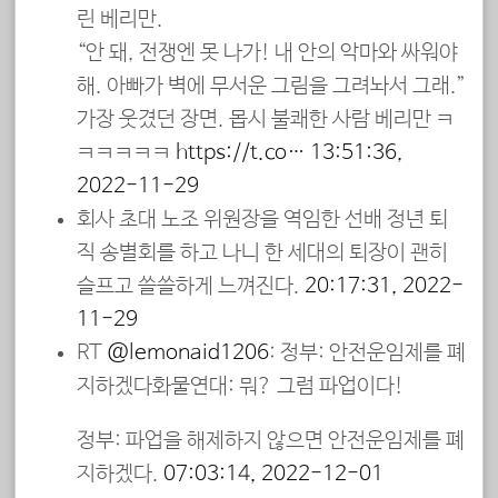
린 베리만.
“안 돼, 전쟁엔 못 나가! 내 안의 악마와 싸워야
해. 아빠가 벽에 무서운 그림을 그려놔서 그래.”
가장 웃겼던 장면. 몹시 불쾌한 사람 베리만 ㅋ
ㅋㅋㅋㅋㅋ
https://t.co…
13:51:36,
2022-11-29
회사 초대 노조 위원장을 역임한 선배 정년 퇴
직 송별회를 하고 나니 한 세대의 퇴장이 괜히
슬프고 쓸쓸하게 느껴진다.
20:17:31, 2022-
11-29
RT
@lemonaid1206
: 정부: 안전운임제를 폐
지하겠다화물연대: 뭐? 그럼 파업이다!
정부: 파업을 해제하지 않으면 안전운임제를 폐
지하겠다.
07:03:14, 2022-12-01