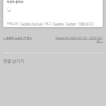
이것이 좋아요:
로
드
중...
카테고리:
Twitter Archive
|
태그:
Tweets
,
Twitter
|
댓글 남기기
포스트 내비게이션
←
회복은 노출의 한 형식
Tweets for 2023-02-20 ~ 2023-02-
26
→
댓글 남기기