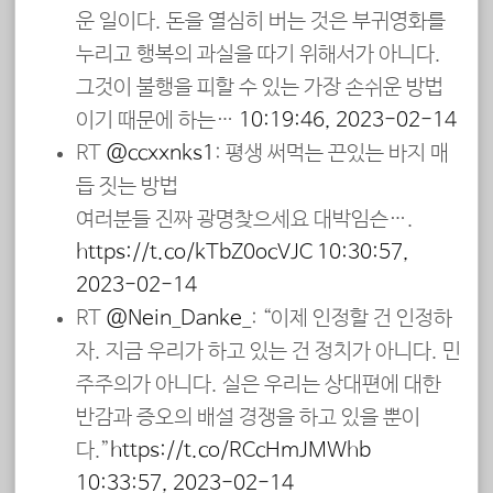
운 일이다. 돈을 열심히 버는 것은 부귀영화를
누리고 행복의 과실을 따기 위해서가 아니다.
그것이 불행을 피할 수 있는 가장 손쉬운 방법
이기 때문에 하는…
10:19:46, 2023-02-14
RT
@ccxxnks1
: 평생 써먹는 끈있는 바지 매
듭 짓는 방법
여러분들 진짜 광명찾으세요 대박임슨….
https://t.co/kTbZ0ocVJC
10:30:57,
2023-02-14
RT
@Nein_Danke_
: “이제 인정할 건 인정하
자. 지금 우리가 하고 있는 건 정치가 아니다. 민
주주의가 아니다. 실은 우리는 상대편에 대한
반감과 증오의 배설 경쟁을 하고 있을 뿐이
다.”
https://t.co/RCcHmJMWhb
10:33:57, 2023-02-14