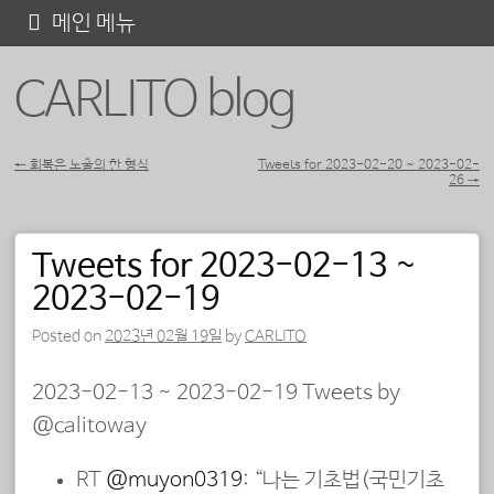
콘
메인 메뉴
텐
CARLITO blog
츠
로
바
←
회복은 노출의 한 형식
Tweets for 2023-02-20 ~ 2023-02-
26
→
포스트 내비게이션
로
가
Tweets for 2023-02-13 ~
기
2023-02-19
Posted on
2023년 02월 19일
by
CARLITO
2023-02-13 ~ 2023-02-19 Tweets by
@calitoway
RT
@muyon0319
: “나는 기초법(국민기초