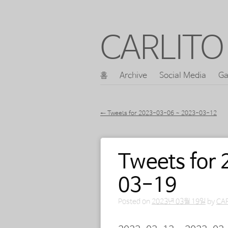
CARLITO 
콘
홈
Archive
Social Media
Ga
메인 메뉴
텐
츠
←
Tweets for 2023-03-06 ~ 2023-03-12
로
포스트 내비게이션
바
Tweets for
로
가
03-19
기
Posted on
2023년 03월 19일
by
CA