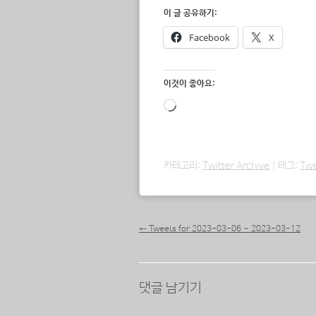
이 글 공유하기:
Facebook
X
이것이 좋아요:
로
드
중...
카테고리:
Twitter Archive
|
태그:
Tw
포스트 내비게이션
←
Tweets for 2023-03-06 ~ 2023-03-12
댓글 남기기