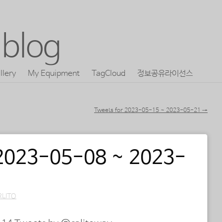
blog
llery
My Equipment
TagCloud
정보공유라이선스
Tweets for 2023-05-15 ~ 2023-05-21
→
 2023-05-08 ~ 2023-
RLITO