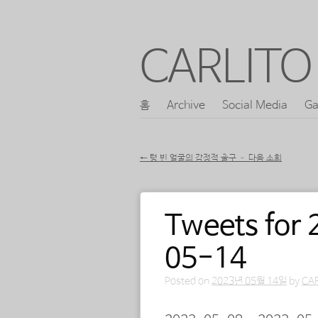
CARLITO 
콘
홈
Archive
Social Media
Ga
메인 메뉴
텐
츠
←
텅 빈 얼굴의 감정적 출구 – 다음 소희
로
포스트 내비게이션
바
Tweets for
로
가
05-14
기
Posted on
2023년 05월 14일
by
CA