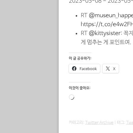
2023-05-08 ~ 2023-05-
RT
@museun_happ
https://t.co/e4w2E
RT
@kittysister
: 꼭
게 멈추는 게 포인트여.
이 글 공유하기:
Facebook
X
이것이 좋아요:
로
드
중...
카테고리:
Twitter Archive
|
태그:
Tw