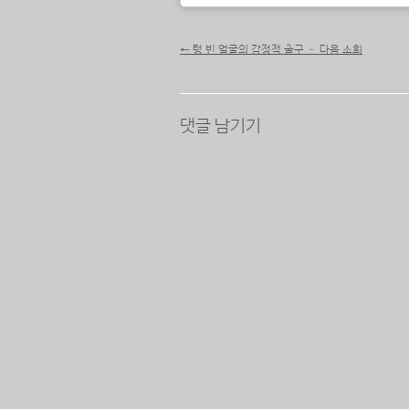
포스트 내비게이션
←
텅 빈 얼굴의 감정적 출구 – 다음 소희
댓글 남기기