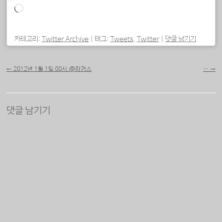
로
드
중...
카테고리:
Twitter Archive
|
태그:
Tweets
,
Twitter
|
댓글 남기기
포스트 내비게이션
←
2012년 1월 1일 00시 @라커스
…
→
댓글 남기기