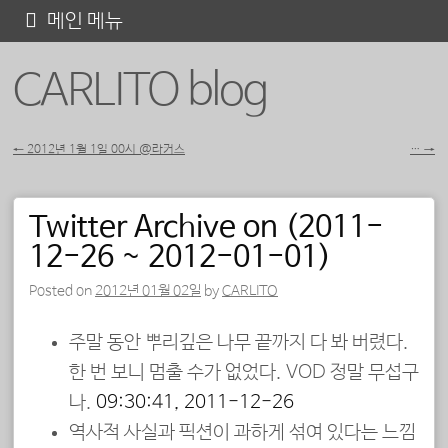
콘
메인 메뉴
텐
CARLITO blog
츠
로
바
←
2012년 1월 1일 00시 @라커스
…
→
포스트 내비게이션
로
가
Twitter Archive on (2011-
기
12-26 ~ 2012-01-01)
Posted on
2012년 01월 02일
by
CARLITO
주말 동안 뿌리깊은 나무 끝까지 다 봐 버렸다.
한 번 보니 멈출 수가 없었다. VOD 정말 무섭구
나.
09:30:41, 2011-12-26
역사적 사실과 픽션이 과하게 섞여 있다는 느낌