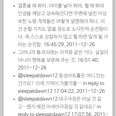
결혼을 해 봐야, 아이를 낳아 봐야, 뭘 해 봐야
인생을 깨닫고 성숙해진다면 주변에 널린 미성
숙한 노령 개체들은 어떻게 설명해야 하나. 이
건 논할 가치도 없을 정도로 소시민적 순진함이
다. 제 스스로 성찰하지 않고 뭘 하면 알게 될 거
라는 순진함.
16:45:29, 2011-12-26
그러니까 통과의례는 자격증 같은 거다. 실질이
아니라 명목을 보증해 주는 것.
16:51:40,
2011-12-26
@sleepatdawn12
동성아트홀은 어디 있는
건가요? 이제 기억이 가물가물…
in reply to
sleepatdawn12
17:04:22, 2011-12-26
@sleepatdawn12
대구극장은 아닐 것 같
고…왠지 예전 아세아극장일 것 같네요?
in
reply to sleepatdawn12
17:07:56, 2011-