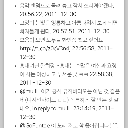
음악 랜덤으로 돌려 놓고 잠시 쓰러져야겠다.
20:56:22, 2011-12-30
고양이 눈빛은 영롱하고 아름다워서 보게 되면
빠져들게 된다.
20:57:51, 2011-12-30
보옴이 오면 모두들 한번쯤 뵙고 싶어요
http://t.co/z0cV3n4j
22:56:58, 2011-
12-30
홍대여신 한희정…홍대는 수많은 여신과 요정
이 사는 이상하고 무서운 곳 ㅋㅋ
22:58:38,
2011-12-30
@mulll_
이거 공식 뮤직비디오는 아닌 것 같은
데(디시인사이드 ㄷㄷ) 독특하게 잘 만든 것 같
네요.
in reply to mulll_
23:14:19, 2011-
12-30
@GoEuntae
이 노래 저도 참 좋아합니다! ^^;