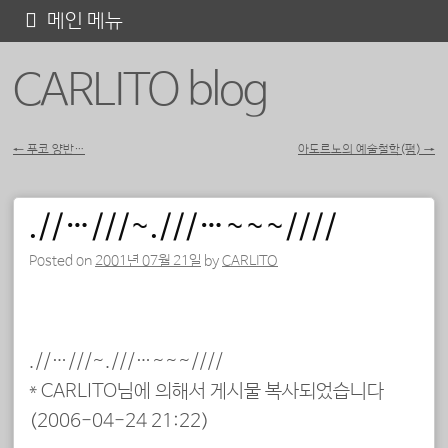
콘
메인 메뉴
텐
CARLITO blog
츠
로
바
←
푸코 양반…
아도르노의 예술철학(펌)
→
포스트 내비게이션
로
가
.//…///~.///…~~~////
기
Posted on
2001년 07월 21일
by
CARLITO
.//…///~.///…~~~////
* CARLITO님에 의해서 게시물 복사되었습니다
(2006-04-24 21:22)