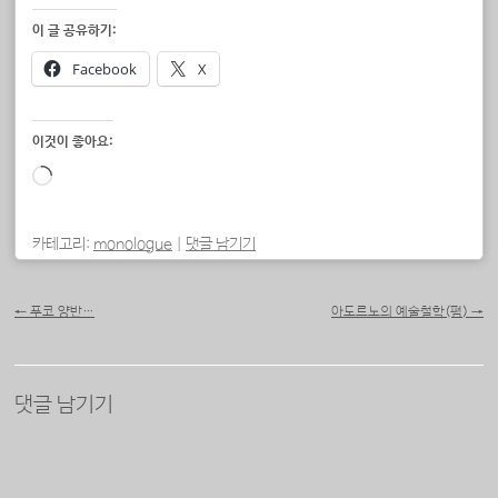
이 글 공유하기:
Facebook
X
이것이 좋아요:
로
드
중...
카테고리:
monologue
|
댓글 남기기
포스트 내비게이션
←
푸코 양반…
아도르노의 예술철학(펌)
→
댓글 남기기