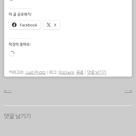
이 글 공유하기:
Facebook
X
이것이 좋아요:
로
드
중...
카테고리:
Just Photo
|
태그:
Rockers
,
종로
|
댓글 남기기
포스트 내비게이션
←
…
…
→
댓글 남기기