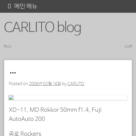
콘
메인 메뉴
텐
CARLITO blog
츠
로
바
←
…
…
→
포스트 내비게이션
로
가
…
기
Posted on
2006년 02월 16일
by
CARLITO
XD-11, MD Rokkor 50mm f1.4, Fuji
AutoAuto 200
종로 Rockers