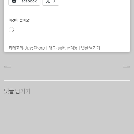
Facebook
X
이것이 좋아요:
로
드
중...
카테고리:
Just Photo
|
태그:
self
,
현저동
|
댓글 남기기
포스트 내비게이션
←
…
…
→
댓글 남기기