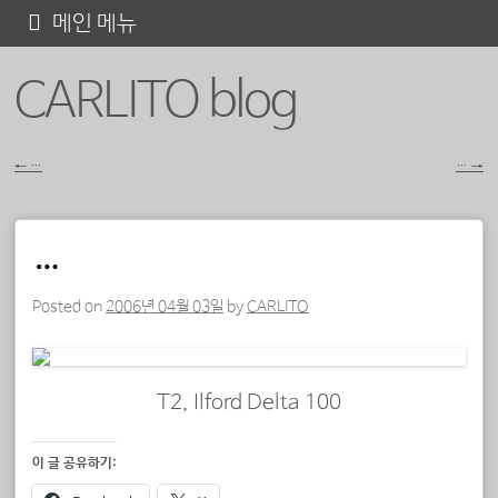
콘
메인 메뉴
텐
CARLITO blog
츠
로
바
←
…
…
→
포스트 내비게이션
로
가
…
기
Posted on
2006년 04월 03일
by
CARLITO
T2, Ilford Delta 100
이 글 공유하기: