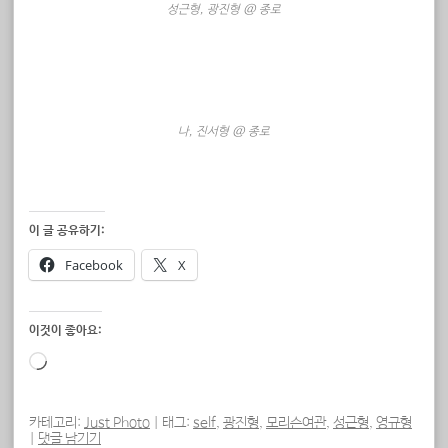
성근형, 광진형 @ 종로
나, 진서형 @ 종로
이 글 공유하기:
Facebook
X
이것이 좋아요:
로
드
중...
카테고리:
Just Photo
|
태그:
self
,
광진형
,
모리슨여관
,
성근형
,
영규형
|
댓글 남기기