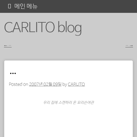
콘
메인 메뉴
텐
CARLITO blog
츠
로
바
←
…
…
→
포스트 내비게이션
로
가
…
기
Posted on
2007년 02월 09일
by
CARLITO
우리 집에 스캔하러 온 모리슨여관