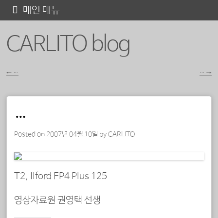
콘
메인 메뉴
텐
CARLITO blog
츠
로
바
←
…
…
→
포스트 내비게이션
로
가
…
기
Posted on
2007년 04월 10일
by
CARLITO
T2, Ilford FP4 Plus 125
영상자료원 권영택 선생