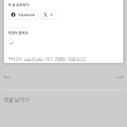
이 글 공유하기:
Facebook
X
이것이 좋아요:
로
드
중...
카테고리:
Just Photo
|
태그:
권영택
|
댓글 남기기
포스트 내비게이션
←
…
…
→
댓글 남기기