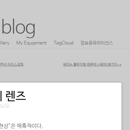
blog
llery
My Equipment
TagCloud
정보공유라이선스
다면서 아이스크림
우리는 불완전함 때문에 사랑에 빠진다
→
 렌즈
RLITO
 현상”은 매혹적이다.