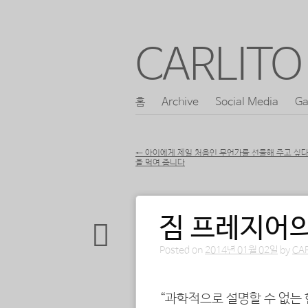
CARLITO 
콘
홈
Archive
Social Media
Ga
메인 메뉴
텐
츠
←
아이에게 제일 처음인 무언가를 선물해 주고 싶
을 먹여 줍니다
로
포스트 내비게이션
바
로
짐 프레지어의
가
Posted on
2014년 01월 02일
by
CA
기
“과학적으로 설명할 수 없는