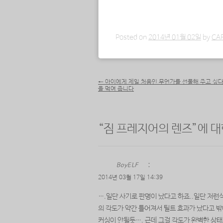
드
중...
Posted on
2014년 01월 02일
by
CA
포스트 내비게이션
←
아이에게 제일 처음인 무언가를 선물해 주고 싶
을 먹여 줍니다
“
짐 프레지어의 렌즈
”에 
BoyELF
:
2014년 03월 17일 14:39
….일단 사기로 판명이 났다고 하죠..일단 저런
의 각도가 약간 틀어져서 틸트 효과가 났다고 
커싱이 안될듯…. 근데 그걸 각도가 완벽한 상태