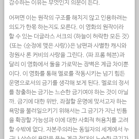
감수하는 이유는 무엇인지 의문이 든다.
어쩌면 이는 원작의 구조를 해치지 않고 인용하려는
의도가 한몫 하는지도 모른다. 이 영화의 원작이라
할 수 있는 더글라스 서크의 <하늘이 허락한 모든 것>
(또는 <순정에 맺은 사랑>)은 남편과 사별한 캐시와
정원사 론 커비의 사랑을 그린다. <파 프롬 헤븐>과
달리 이 영화에서 둘을 가로막는 장벽은 계급 차이뿐
이다. 이 영화를 통해 멜로를 작동시키는 넘기 힘든
운명으로서의 금기를 생각해 보게 된다. 멜로의 정서
를 창출하는 금기는 느슨한 금기여야 하는 것이 아닐
까. 금기에 대한 위반, 좌절할 운명에 맞서고자 하는
욕망을 불러일으키기 위해서는 그 금기가 지닌 빈틈
을 확장할 가능성과 이에 대한 사회적 허용치를 고려
할 수밖에 없다. 자본주의라는 동일자의 세계에서 누
구나 상승의 욕망을 품는 계급 적대의 느슨한 금기가