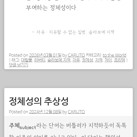
부여하는 정체성이다.
자유 : 치유할 수 없는 질병, 슬라보예 지젝
Posted on
2026년 03월 01일
by
CARLITO
카테고리:
to the World
|
태그:
대립물
,
리버티
,
슬라보예 지젝
,
자유
,
정체성
,
지젝
,
차이
,
프리덤
|
댓글 남기기
정체성의 추상성
Posted on
2024년 12월 08일
by
CARLITO
주체
라는 단어는 버틀러가 지적하듯이 독특
subject