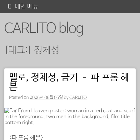
콘
메인 메뉴
텐
CARLITO blog
츠
로
바
[태그:]
정체성
로
가
기
멜로, 정체성, 금기 – 파 프롬 헤
포스트 내비게이션
븐
Posted on
2026년 06월 05일
by
CARLITO
<파 프롬 헤븐>