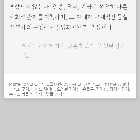
포함되지 않는다. 인종, 젠더, 계급은 완전히 다른
사회적 관계를 지칭하며, 그 자체가 구체적인 물질
적 역사의 관점에서 설명되어야 할 추상이다.
아사드 하이더 지음, 권순옥 옮김, 『오인된 정체
성』
Posted on
2024년 12월 08일
by
CARLITO
카테고리:
to the World
|
태그:
구체
,
아사드 하이더
,
오인된 정체성
,
유물론
,
정체성
,
정체성 정치
,
주디스 버틀러
,
추상
|
댓글 남기기
포스트 내비게이션