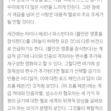
우리에게 더 많은 시련을 느끼게 만든다. 그런 점에
서 계급을 넘어 선 사랑은 대중적 멜로의 주요 주제가
될 만할 것이다.
세간에는 라이너 베르너 파스빈더의 <불안은 영혼을
잠식한다>를 <하늘이 허락한 모든 것>의 다른 버전으
로 언급하기도 한다. <불안은 영혼을 잠식한다>는 계
급적 금기에 나이와 인종의 격차라는 변수를 추가해
재구성한 영화라고 할 수 있다. 그렇다면 여기에 성
정체성의 변수가 추가된다면 멜로가 선택할 금기의
빈틈은 어디일까. 이에 대한 토드 헤인즈의 답이 <파
프롬 헤븐>인 것처럼 보인다. <파 프롬 헤븐>에는 계
급 적대와 인종차별, 성소수자 혐오라는 세 가지 차
원의 금기에 대한 멜로 세계의 위계적 양상을 살펴보
고자 하는 의지가 분명히 보인다. 그것들이 복합적으