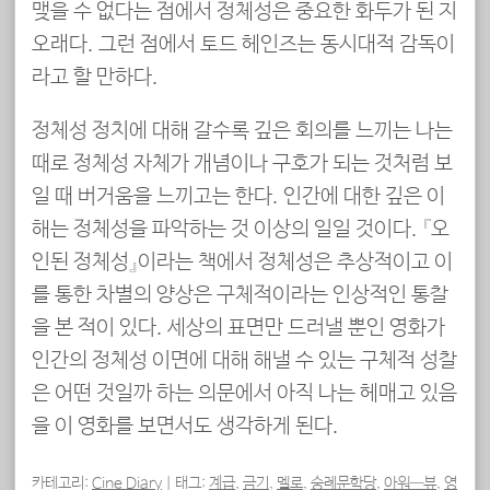
맺을 수 없다는 점에서 정체성은 중요한 화두가 된 지
오래다. 그런 점에서 토드 헤인즈는 동시대적 감독이
라고 할 만하다.
정체성 정치에 대해 갈수록 깊은 회의를 느끼는 나는
때로 정체성 자체가 개념이나 구호가 되는 것처럼 보
일 때 버거움을 느끼고는 한다. 인간에 대한 깊은 이
해는 정체성을 파악하는 것 이상의 일일 것이다. 『오
인된 정체성』이라는 책에서 정체성은 추상적이고 이
를 통한 차별의 양상은 구체적이라는 인상적인 통찰
을 본 적이 있다. 세상의 표면만 드러낼 뿐인 영화가
인간의 정체성 이면에 대해 해낼 수 있는 구체적 성찰
은 어떤 것일까 하는 의문에서 아직 나는 헤매고 있음
을 이 영화를 보면서도 생각하게 된다.
카테고리:
Cine Diary
|
태그:
계급
,
금기
,
멜로
,
숭례문학당
,
아워—뷰
,
영