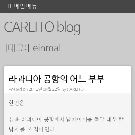
콘
메인 메뉴
텐
CARLITO blog
츠
로
바
[태그:]
einmal
로
가
기
포스트 내비게이션
라과디아 공항의 어느 부부
Posted on
2012년 08월 22일
by
CARLITO
한번은
뉴욕 라과디아 공항에서 남자아이를 목말 태운 한
남자를 본 적이 있다.