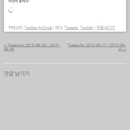
이것이 좋아요:
로
드
중...
카테고리:
Twitter Archive
|
태그:
Tweets
,
Twitter
|
댓글 남기기
포스트 내비게이션
←
Tweets for 2015-08-03 ~ 2015-
Tweets for 2015-08-17 ~ 2015-08-
08-09
23
→
댓글 남기기