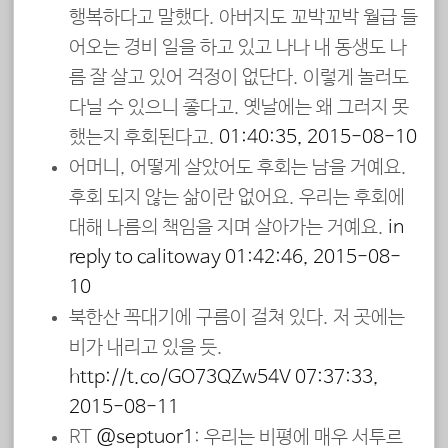
행복하다고 말했다. 아버지도 꼬박꼬박 월급 들
어오는 경비 일을 하고 있고 나나 내 동생도 나
름 잘 살고 있어 걱정이 없단다. 이렇게 놀러도
다닐 수 있으니 좋다고. 옛날에는 왜 그러지 못
했는지 후회된다고.
01:40:35, 2015-08-10
어머니, 어떻게 살았어도 후회는 남을 거예요.
후회 되지 않는 삶이란 없어요. 우리는 후회에
대해 나름의 책임을 지며 살아가는 거예요.
in
reply to calitoway
01:42:46, 2015-08-
10
북한산 꼭대기에 구름이 걸쳐 있다. 저 곳에는
비가 내리고 있을 듯.
http://t.co/GO73QZw54V
07:37:33,
2015-08-11
RT
@septuor1
: 우리는 비평에 매우 서투르