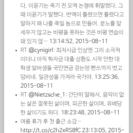
다. 이윤기는 죽기 전 오역 논쟁에 휘말렸다. 그
때 이윤기가 말했다. 번역이 틀렸으면 틀렸다고
말하지 왜 나를 죽일 놈으로 만들어. 분노를 앞
세우지 않고는 비평을 못하는 것은 비평 연습이
돼 있지 않…
13:14:52, 2015-08-11
RT
@cynigirl
: 최저시급 인상엔 그리 소극적
이더니 아직 학자금 대출 상환도 시작 안한 대
학생 알바생들 국민연금 걷는덴 빤쓰까지 벗고
덤비네. 일관성을 가져라 국가야.
13:25:36,
2015-08-11
RT
@Nietzsche_1
: 간단히 말해서, 음악이 없
는 삶은 잘못된 삶이며, 피곤한 삶이며, 유배당
한 삶이기도 하다.
18:23:48, 2015-08-11
여름 휴가 후 첫 출근 소감…
http://t.co/c2h2xRS8fC
23:13:05, 2015-