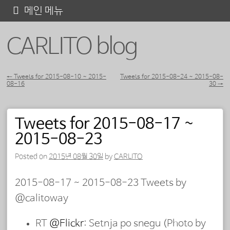
콘
메인 메뉴
텐
CARLITO blog
츠
로
바
←
Tweets for 2015-08-10 ~ 2015-
Tweets for 2015-08-24 ~ 2015-08-
08-16
30
→
포스트 내비게이션
로
가
Tweets for 2015-08-17 ~
기
2015-08-23
Posted on
2015년 08월 30일
by
CARLITO
2015-08-17 ~ 2015-08-23 Tweets by
@calitoway
RT
@Flickr
: Setnja po snegu (Photo by