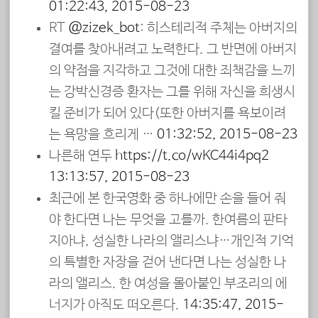
01:22:43, 2015-08-23
RT
@zizek_bot
: 히스테리적 주체는 아버지의
결여를 찾아내려고 노력한다. 그 반면에 아버지
의 약점을 지각하고 그것에 대한 죄책감을 느끼
는 강박신경증 환자는 그를 위해 자신을 희생시
킬 준비가 되어 있다(또한 아버지를 욕보이려
는 욕망을 흐리게 …
01:32:52, 2015-08-23
나른해 연두
https://t.co/wKC44i4pq2
13:13:57, 2015-08-23
최근에 본 한국영화 중 하나에만 손을 들어 줘
야 한다면 나는 무엇을 고를까. 한여름의 판타
지아냐, 성실한 나라의 앨리스냐…개인적 기억
의 특별한 자장을 걷어 낸다면 나는 성실한 나
라의 앨리스. 한 여성을 몰아붙인 부조리의 에
너지가 아직도 떠오른다.
14:35:47, 2015-