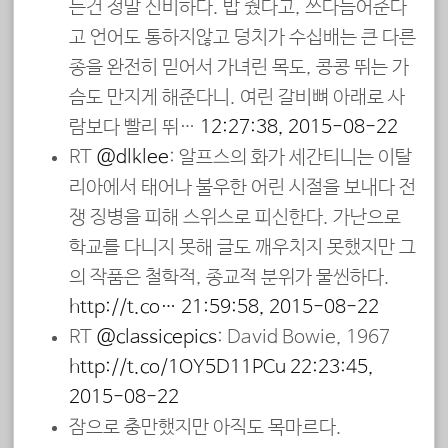
는건 정말 신비하다. 밥 줬다고, 쓰다듬어준다
고 언어도 통하지않고 덩치가 수십배는 큰 다른
종을 완전히 믿어서 가녀린 목도, 콩콩 뛰는 가
슴도 만지게 해준다니. 여린 갈비뼈 아래로 사
람보다 빨리 뛰…
12:27:38, 2015-08-22
RT
@dlklee
: 알프스의 화가 세간티니는 이탈
리아에서 태어나 불우한 어린 시절을 보내다 전
쟁 징병을 피해 스위스로 피신한다. 가난으로
학교를 다니지 못해 글도 깨우치지 못했지만 그
의 작품은 철학적, 종교적 분위가 물씬하다.
http://t.co…
21:59:58, 2015-08-22
RT
@classicepics
: David Bowie, 1967
http://t.co/1OY5D11PCu
22:23:45,
2015-08-22
잠으로 충만했지만 아직도 목마르다.