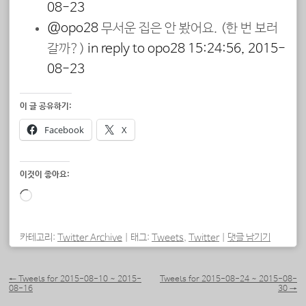
08-23
@opo28
무서운 집은 안 봤어요. (한 번 보러
갈까?)
in reply to opo28
15:24:56, 2015-
08-23
이 글 공유하기:
Facebook
X
이것이 좋아요:
로
드
중...
카테고리:
Twitter Archive
|
태그:
Tweets
,
Twitter
|
댓글 남기기
포스트 내비게이션
←
Tweets for 2015-08-10 ~ 2015-
Tweets for 2015-08-24 ~ 2015-08-
08-16
30
→