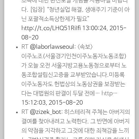
소득에 대한 완전포괄 개념을 사용하길 바랍니
다. [입장] “청년실업 해결, 생애주기 기준이 아
닌 포괄적소득상한제가 필요”
http://t.co/LHQ51RiIfi
13:00:24, 2015-
08-20
RT
@laborlawseoul
: <속보>
이주노조(서울경기인천이주노동자노동조합)
가 오늘 오전 서울지방고용노동청으로부터 노
동조합설립신고증을 교부받았습니다.미등록
이주노동자도 헌법상의 노동삼권을 보장받는
다는 대법원의 판결이 두달 전에… http…
15:12:03, 2015-08-20
RT
@zizek_bot
: 히스테리적 주체는 아버지의
결여를 찾아내려고 노력한다. 그 반면에 아버지
의 약점을 지각하고 그것에 대한 죄책감을 느끼