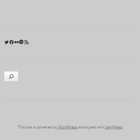
Twitter
Facebook
Flickr
Last.fm
RSS 피드
검색
This site is powered by
WordPress
and styled with
SemPress