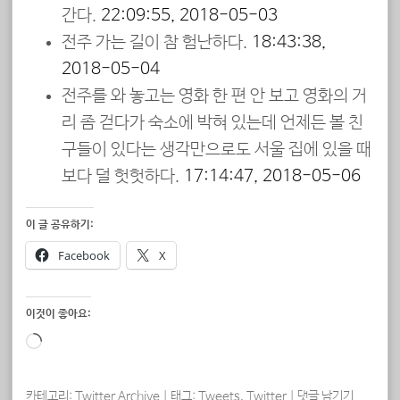
간다.
22:09:55, 2018-05-03
전주 가는 길이 참 험난하다.
18:43:38,
2018-05-04
전주를 와 놓고는 영화 한 편 안 보고 영화의 거
리 좀 걷다가 숙소에 박혀 있는데 언제든 볼 친
구들이 있다는 생각만으로도 서울 집에 있을 때
보다 덜 헛헛하다.
17:14:47, 2018-05-06
이 글 공유하기:
Facebook
X
이것이 좋아요:
로
드
중...
카테고리:
Twitter Archive
|
태그:
Tweets
,
Twitter
|
댓글 남기기