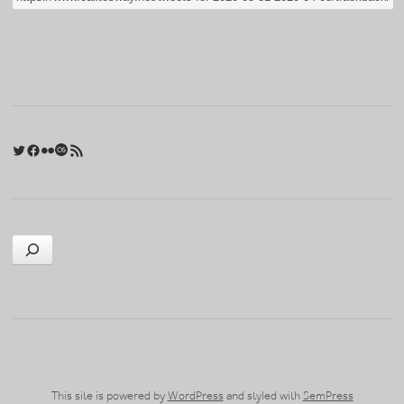
Twitter
Facebook
Flickr
Last.fm
RSS 피드
검색
This site is powered by
WordPress
and styled with
SemPress