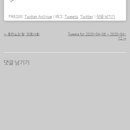
드
중...
카테고리:
Twitter Archive
|
태그:
Tweets
,
Twitter
|
댓글 남기기
포스트 내비게이션
←
토리노의 말, 피로사회
Tweets for 2020-04-06 ~ 2020-04-
12
→
댓글 남기기