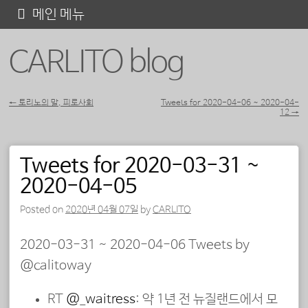
콘
메인 메뉴
텐
CARLITO blog
츠
로
바
←
토리노의 말, 피로사회
Tweets for 2020-04-06 ~ 2020-04-
12
→
포스트 내비게이션
로
가
Tweets for 2020-03-31 ~
기
2020-04-05
Posted on
2020년 04월 07일
by
CARLITO
2020-03-31 ~ 2020-04-06 Tweets by
@calitoway
RT
@_waitress
: 약 1년 전 뉴질랜드에서 모