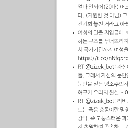
얼마 안되어(20대) 
다. (지원한 것 아님)
진기회 놓친 거라고 아
여성의 일을 저임금에 
하는 구조를 무너뜨리지
서 국가기관까지 여성을
https://t.co/nNfq5
RT
@zizek_bot
: 자
들, 그래서 자신의 눈만
눈만을 믿는 냉소주의자
허구가 우리의 현실…
0
RT
@zizek_bot
: 리
트는 죽음 충동이란 명
강박, 즉 고통스러운 
지 초월하여 존속하는