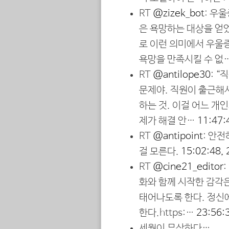
RT
@zizek_bot
: 우
은 욕망하는 대상을 얻
로 이런 의미에서 우울
욕망을 만족시킬 수 없
RT
@antilope30
: 
문제야. 직원이 출근해
하는 것. 이걸 어느 개
제가 해결 안…
11:47:
RT
@antipoint
: 안
걸 모른다.
15:02:48,
RT
@cine21_editor
화와 함께 시작한 감각
태어나도록 한다. 정신
한다.https:…
23:56:
세월이 무상하다…