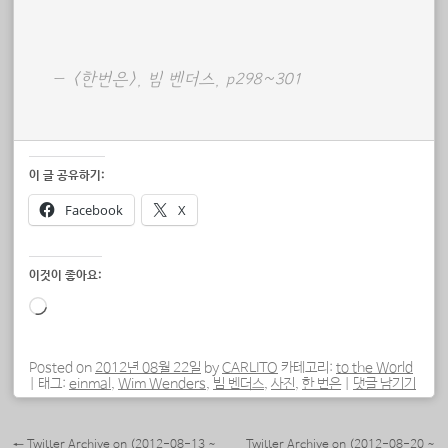
<한번은>, 빔 벤더스, p298~301
이 글 공유하기:
Facebook
X
이것이 좋아요:
로
드
중...
Posted on
2012년 08월 22일
by
CARLITO
카테고리:
to the World
|
태그:
einmal
,
Wim Wenders
,
빔 벤더스
,
사진
,
한 번은
|
댓글 남기기
포스트 내비게이션
←
Twitter Archive on (2012-08-13 ~
Twitter Archive on (2012-08-20 ~