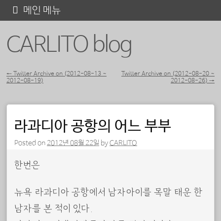
콘
메인 메뉴
텐
CARLITO blog
츠
로
바
←
Twitter Archive on (2012-08-13 ~
Twitter Archive on (2012-08-20 ~
2012-08-19)
2012-08-26)
→
포스트 내비게이션
로
가
기
라과디아 공항의 어느 부부
Posted on
2012년 08월 22일
by
CARLITO
한번은
뉴욕 라과디아 공항에서 남자아이를 목말 태운 한
남자를 본 적이 있다.