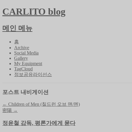
CARLITO blog
메인 메뉴
콘
홈
텐
Archive
Social Media
츠
Gallery
로
My Equipment
바
TagCloud
로
정보공유라이선스
가
기
포스트 내비게이션
←
Children of Men (칠드런 오브 맨/멘)
密陽
→
정윤철 감독, 평론가에게 묻다