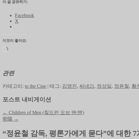
이 글 공유하기:
Facebook
X
이것이 좋아요:
로
드
중...
관련
카테고리:
to the Cine
|
태그:
김영진
,
씨네21
,
정성일
,
정윤철
,
황
포스트 내비게이션
←
Children of Men (칠드런 오브 맨/멘)
密陽
→
“
정윤철 감독, 평론가에게 묻다
”에 대한 